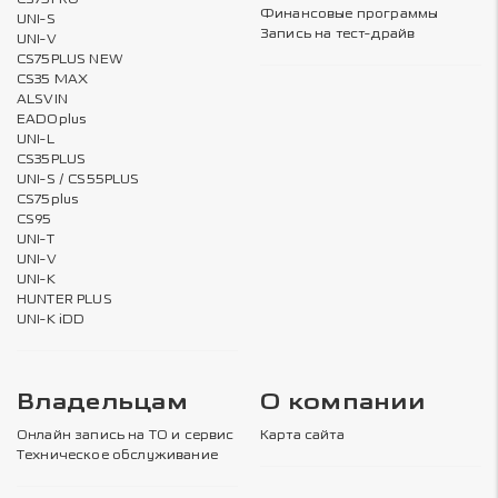
Финансовые программы
UNI-S
Запись на тест-драйв
UNI-V
CS75PLUS NEW
CS35 MAX
ALSVIN
EADOplus
UNI-L
CS35PLUS
UNI-S / CS55PLUS
CS75plus
CS95
UNI-T
UNI-V
UNI-K
HUNTER PLUS
UNI-K iDD
Владельцам
О компании
Онлайн запись на ТО и сервис
Карта сайта
Техническое обслуживание